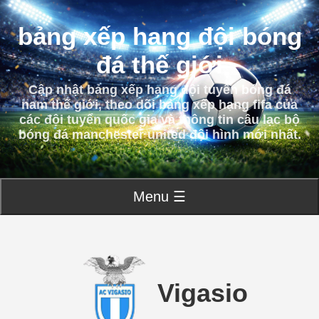
bảng xếp hạng đội bóng
đá thế giới
Cập nhật bảng xếp hạng đội tuyển bóng đá
nam thế giới, theo dõi bảng xếp hạng fifa của
các đội tuyển quốc gia và thông tin câu lạc bộ
bóng đá manchester united đội hình mới nhất.
Menu ☰
Vigasio