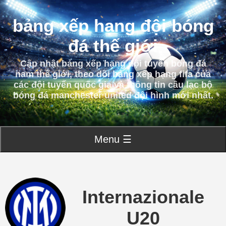
bảng xếp hạng đội bóng
đá thế giới
Cập nhật bảng xếp hạng đội tuyển bóng đá
nam thế giới, theo dõi bảng xếp hạng fifa của
các đội tuyển quốc gia và thông tin câu lạc bộ
bóng đá manchester united đội hình mới nhất.
Menu ☰
Internazionale
U20