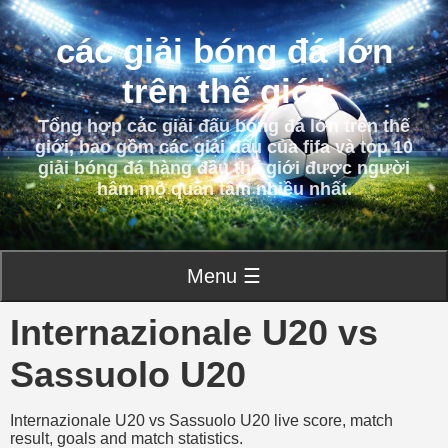
các giải bóng đá lớn
trên thế giới
Tổng hợp các giải đấu bóng đá lớn trên thế
giới, bao gồm các giải đấu của fifa và top 10
giải bóng đá hàng đầu thế giới được người
hâm mộ quan tâm nhiều nhất.
Menu ☰
Internazionale U20 vs
Sassuolo U20
Internazionale U20 vs Sassuolo U20 live score, match
result, goals and match statistics.