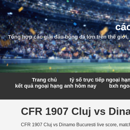
các
Tổng hợp các giải đấu bóng đá lớn trên thế giới
Trang chủ
tỷ số trực tiếp ngoại h
kết quả ngoại hạng anh hôm nay
bxh ngoạ
CFR 1907 Cluj vs Din
CFR 1907 Cluj vs Dinamo Bucuresti live score, match 