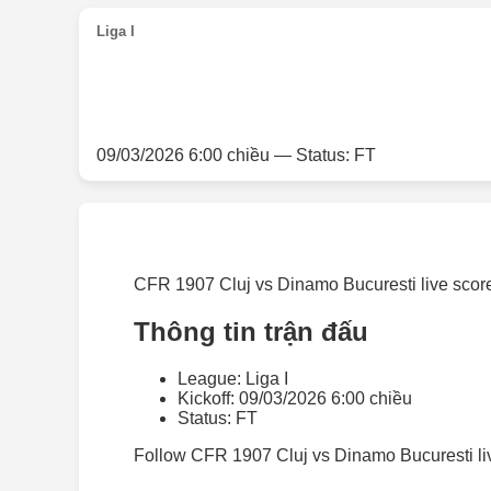
Liga I
09/03/2026 6:00 chiều — Status: FT
CFR 1907 Cluj vs Dinamo Bucuresti live score, r
Thông tin trận đấu
League: Liga I
Kickoff: 09/03/2026 6:00 chiều
Status: FT
Follow CFR 1907 Cluj vs Dinamo Bucuresti live 