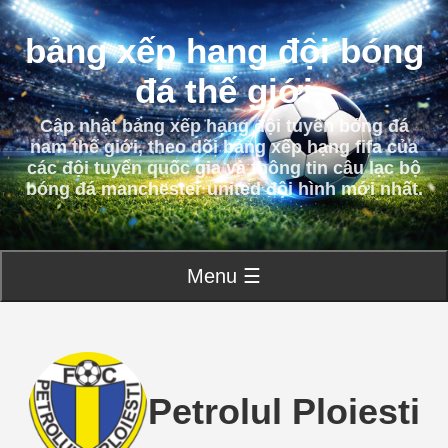
bảng xếp hạng đội bóng
đá thế giới
Cập nhật bảng xếp hạng đội tuyển bóng đá
nam thế giới, theo dõi bảng xếp hạng fifa của
các đội tuyển quốc gia và thông tin câu lạc bộ
bóng đá manchester united đội hình mới nhất.
Menu ☰
Petrolul Ploiesti