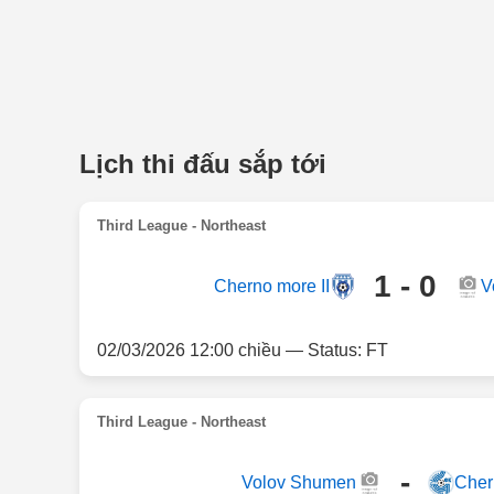
Lịch thi đấu sắp tới
Third League - Northeast
1 - 0
Cherno more II
V
02/03/2026 12:00 chiều — Status: FT
Third League - Northeast
-
Volov Shumen
Cher