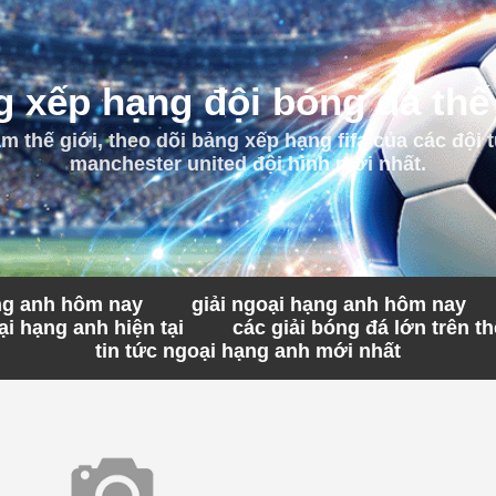
 xếp hạng đội bóng đá thế
 thế giới, theo dõi bảng xếp hạng fifa của các đội t
manchester united đội hình mới nhất.
ạng anh hôm nay
giải ngoại hạng anh hôm nay
i hạng anh hiện tại
các giải bóng đá lớn trên th
tin tức ngoại hạng anh mới nhất