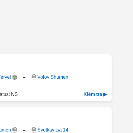
-
ervel
Volov Shumen
atus: NS
Kiểm tra ▶
-
humen
Svetkavitsa 14