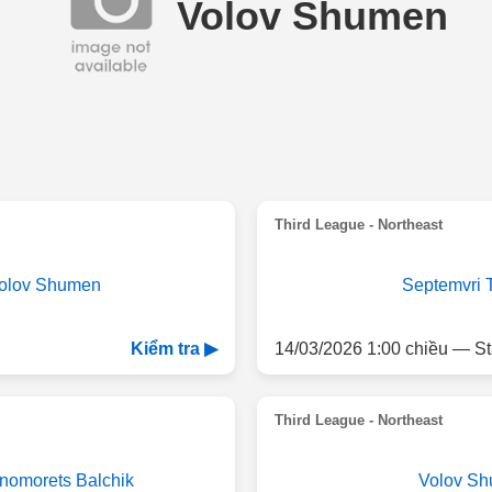
Volov Shumen
Third League - Northeast
olov Shumen
Septemvri T
14/03/2026 1:00 chiều — St
Kiểm tra ▶
Third League - Northeast
nomorets Balchik
Volov S