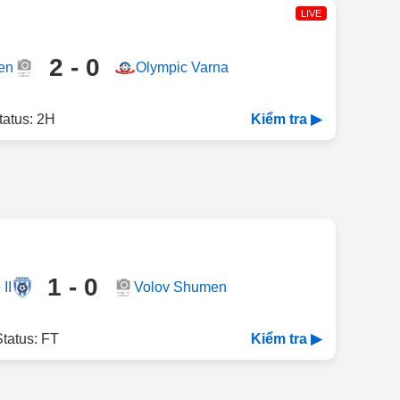
LIVE
2 - 0
en
Olympic Varna
tatus: 2H
Kiểm tra ▶
1 - 0
II
Volov Shumen
tatus: FT
Kiểm tra ▶