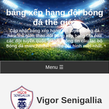
bảng xếp hạng đội bóng
đá thế giới
Cập nhật bảng xếp hạng đội tuyển bóng đá
nam thế giới, theo dõi bảng xếp hạng fifa của
các đội tuyển quốc gia và thông tin câu lạc bộ
bóng đá manchester united đội hình mới nhất.
Menu ☰
Vigor Senigallia