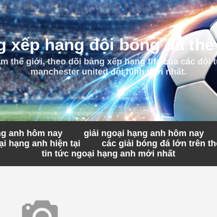
 xếp hạng đội bóng đá thế
 thế giới, theo dõi bảng xếp hạng fifa của các đội t
manchester united đội hình mới nhất.
ạng anh hôm nay
giải ngoại hạng anh hôm nay
i hạng anh hiện tại
các giải bóng đá lớn trên th
tin tức ngoại hạng anh mới nhất