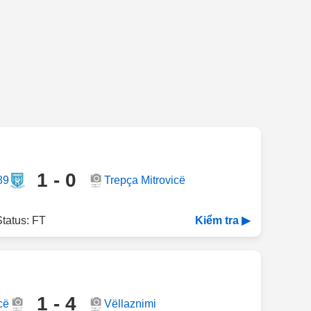
1 - 0
89
Trepça Mitrovicë
tatus: FT
Kiểm tra ▶
1 - 4
cë
Vëllaznimi