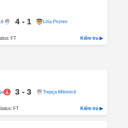
4 - 1
cë
Liria Prizren
atus: FT
Kiểm tra ▶
3 - 3
ja
Trepça Mitrovicë
tatus: FT
Kiểm tra ▶