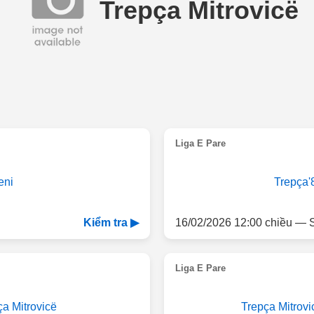
Trepça Mitrovicë
Liga E Pare
eni
Trepça'
16/02/2026 12:00 chiều — S
Kiểm tra ▶
Liga E Pare
ça Mitrovicë
Trepça Mitrovi