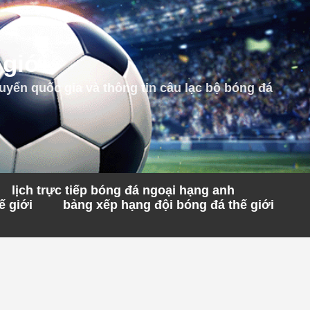
 giới
uyển quốc gia và thông tin câu lạc bộ bóng đá
lịch trực tiếp bóng đá ngoại hạng anh
ế giới
bảng xếp hạng đội bóng đá thế giới