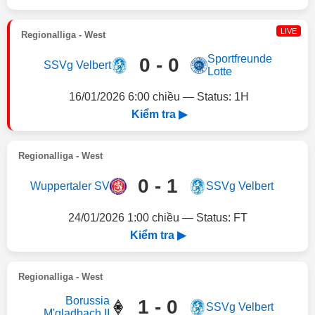
LIVE
Regionalliga - West
Sportfreunde
0 - 0
SSVg Velbert
Lotte
16/01/2026 6:00 chiều — Status: 1H
Kiểm tra ▶
Regionalliga - West
0 - 1
Wuppertaler SV
SSVg Velbert
24/01/2026 1:00 chiều — Status: FT
Kiểm tra ▶
Regionalliga - West
Borussia
1 - 0
SSVg Velbert
M'gladbach II