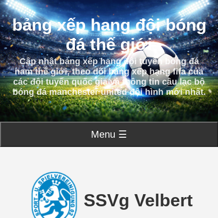
bảng xếp hạng đội bóng
đá thế giới
Cập nhật bảng xếp hạng đội tuyển bóng đá
nam thế giới, theo dõi bảng xếp hạng fifa của
các đội tuyển quốc gia và thông tin câu lạc bộ
bóng đá manchester united đội hình mới nhất.
Menu ☰
SSVg Velbert