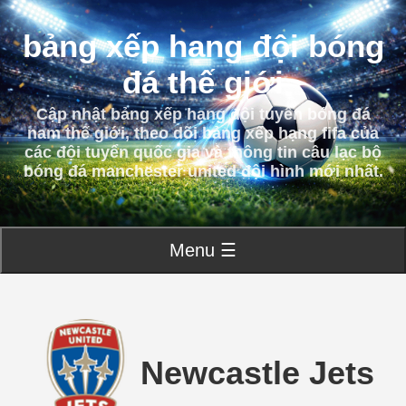
bảng xếp hạng đội bóng
đá thế giới
Cập nhật bảng xếp hạng đội tuyển bóng đá
nam thế giới, theo dõi bảng xếp hạng fifa của
các đội tuyển quốc gia và thông tin câu lạc bộ
bóng đá manchester united đội hình mới nhất.
Menu ☰
Newcastle Jets