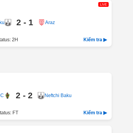
LIVE
2 - 1
ku
Araz
tatus: 2H
Kiểm tra ▶
2 - 2
FC
Neftchi Baku
tatus: FT
Kiểm tra ▶