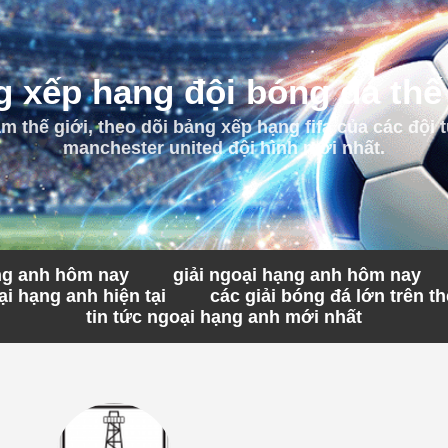
 xếp hạng đội bóng đá thế
 thế giới, theo dõi bảng xếp hạng fifa của các đội t
manchester united đội hình mới nhất.
ạng anh hôm nay
giải ngoại hạng anh hôm nay
i hạng anh hiện tại
các giải bóng đá lớn trên th
tin tức ngoại hạng anh mới nhất