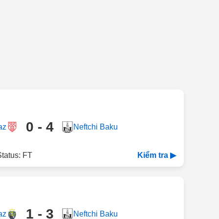
0 - 4
az
Neftchi Baku
tatus: FT
Kiểm tra ▶
1 - 3
az
Neftchi Baku