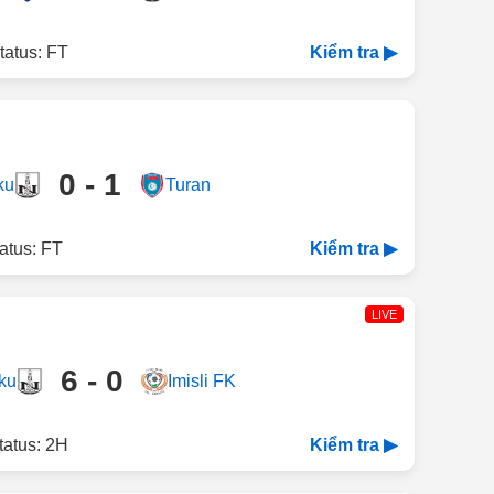
tatus: FT
Kiểm tra ▶
0 - 1
ku
Turan
atus: FT
Kiểm tra ▶
LIVE
6 - 0
ku
Imisli FK
tatus: 2H
Kiểm tra ▶