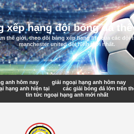
 xếp hạng đội bóng đá thế
 thế giới, theo dõi bảng xếp hạng fifa của các đội t
manchester united đội hình mới nhất.
ạng anh hôm nay
giải ngoại hạng anh hôm nay
i hạng anh hiện tại
các giải bóng đá lớn trên th
tin tức ngoại hạng anh mới nhất