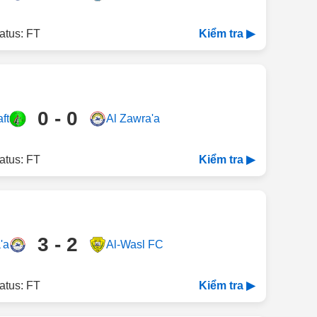
atus: FT
Kiểm tra ▶
0 - 0
ft
Al Zawra'a
atus: FT
Kiểm tra ▶
3 - 2
'a
Al-Wasl FC
atus: FT
Kiểm tra ▶