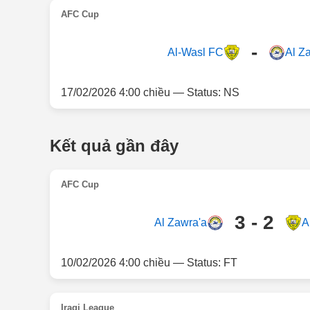
AFC Cup
-
Al-Wasl FC
Al Z
17/02/2026 4:00 chiều — Status: NS
Kết quả gần đây
AFC Cup
3 - 2
Al Zawra'a
A
10/02/2026 4:00 chiều — Status: FT
Iraqi League