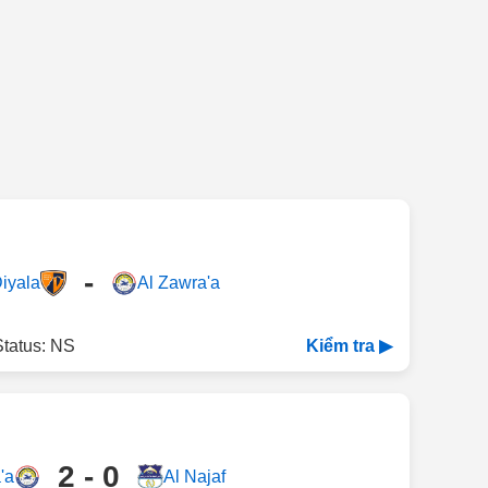
-
iyala
Al Zawra'a
Status: NS
Kiểm tra ▶
2 - 0
'a
Al Najaf