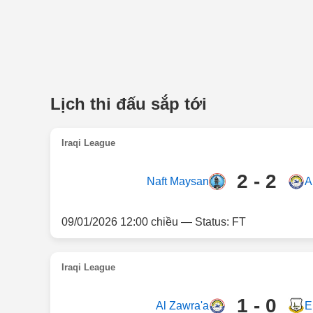
Lịch thi đấu sắp tới
Iraqi League
2 - 2
Naft Maysan
A
09/01/2026 12:00 chiều — Status: FT
Iraqi League
1 - 0
Al Zawra'a
E