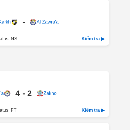
-
Karkh
Al Zawra'a
atus: NS
Kiểm tra ▶
4 - 2
'a
Zakho
atus: FT
Kiểm tra ▶