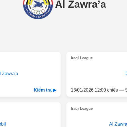
Al Zawra’a
Iraqi League
l Zawra'a
D
13/01/2026 12:00 chiều — 
Kiểm tra ▶
Iraqi League
rbil
Al Zawra