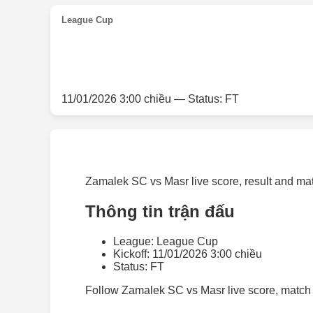
League Cup
11/01/2026 3:00 chiều — Status: FT
Zamalek SC vs Masr live score, result and match
Thông tin trận đấu
League: League Cup
Kickoff: 11/01/2026 3:00 chiều
Status: FT
Follow Zamalek SC vs Masr live score, match re