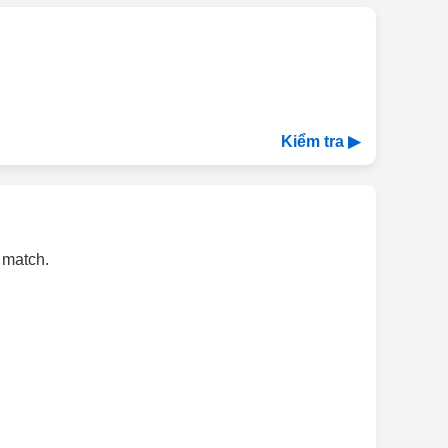
Kiểm tra ▶
l match.