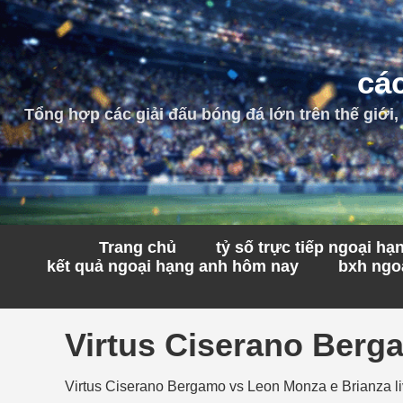
các
Tổng hợp các giải đấu bóng đá lớn trên thế giới
Trang chủ
tỷ số trực tiếp ngoại h
kết quả ngoại hạng anh hôm nay
bxh ngoạ
Virtus Ciserano Berg
Virtus Ciserano Bergamo vs Leon Monza e Brianza live