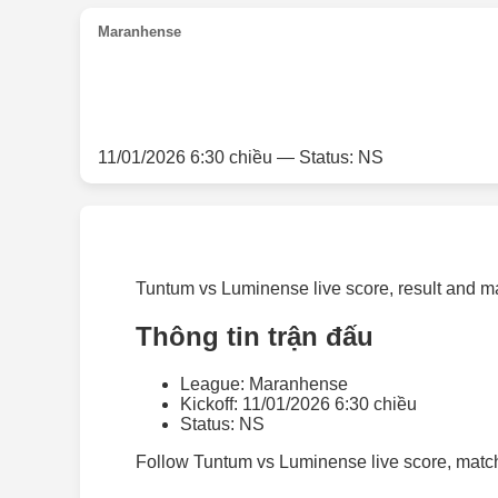
Maranhense
11/01/2026 6:30 chiều — Status: NS
Tuntum vs Luminense live score, result and matc
Thông tin trận đấu
League: Maranhense
Kickoff: 11/01/2026 6:30 chiều
Status: NS
Follow Tuntum vs Luminense live score, match r