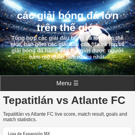
các giải bóng đá lớn
trên thế giới
Tổng hợp các giải đấu bóng đá lớn trên thế
giới, bao gồm các giải đấu của fifa và top 10
giải bóng đá hàng đầu thế giới được người
hâm mộ quan tâm nhiều nhất.
Menu ☰
Tepatitlán vs Atlante FC
Tepatitlán vs Atlante FC live score, match result, goals and
match statistics.
Liga de Expansión MX