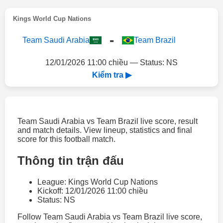
Kings World Cup Nations
-
Team Saudi Arabia
Team Brazil
12/01/2026 11:00 chiều — Status: NS
Kiểm tra ▶
Team Saudi Arabia vs Team Brazil live score, result
and match details. View lineup, statistics and final
score for this football match.
Thông tin trận đấu
League: Kings World Cup Nations
Kickoff: 12/01/2026 11:00 chiều
Status: NS
Follow Team Saudi Arabia vs Team Brazil live score,