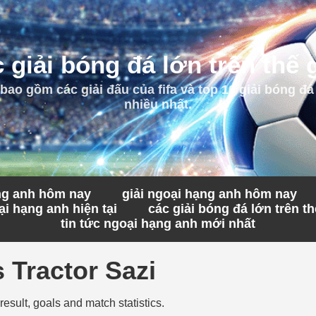
 giải bóng đá lớn trên thế 
, bao gồm các giải đấu của fifa và top 10 giải bóng
nhiều nhất.
ạng anh hôm nay
giải ngoại hạng anh hôm nay
i hạng anh hiện tại
các giải bóng đá lớn trên th
tin tức ngoại hạng anh mới nhất
 Tractor Sazi
esult, goals and match statistics.