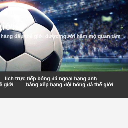
giới
 đá hàng đầu thế giới được người hâm mộ quan tâm
lịch trực tiếp bóng đá ngoại hạng anh
ế giới
bảng xếp hạng đội bóng đá thế giới