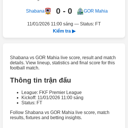
0 - 0
Shabana
GOR Mahia
11/01/2026 11:00 sáng — Status: FT
Kiểm tra ▶
Shabana vs GOR Mahia live score, result and match
details. View lineup, statistics and final score for this
football match.
Thông tin trận đấu
League: FKF Premier League
Kickoff: 11/01/2026 11:00 sáng
Status: FT
Follow Shabana vs GOR Mahia live score, match
results, fixtures and betting insights.