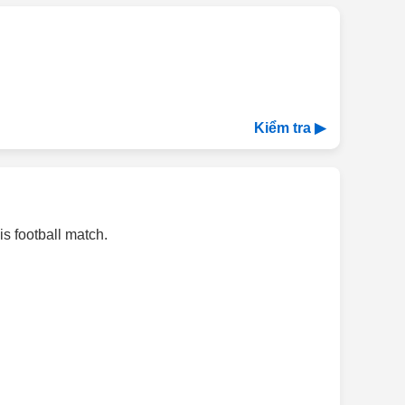
Kiểm tra ▶
is football match.