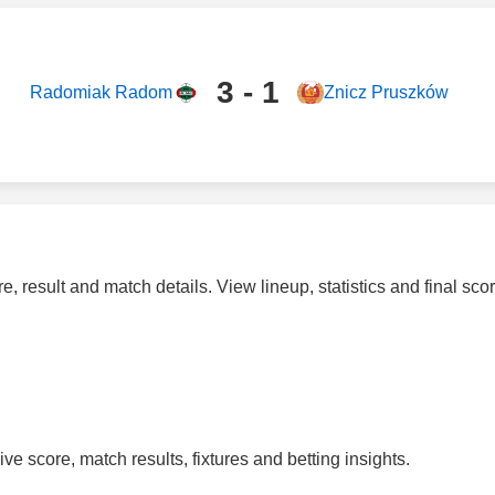
3 - 1
Radomiak Radom
Znicz Pruszków
esult and match details. View lineup, statistics and final score 
score, match results, fixtures and betting insights.