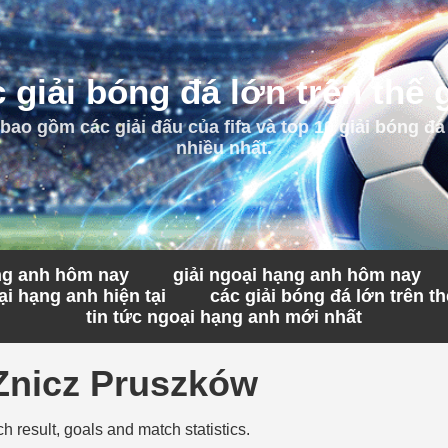
 giải bóng đá lớn trên thế 
, bao gồm các giải đấu của fifa và top 10 giải bóng
nhiều nhất.
ạng anh hôm nay
giải ngoại hạng anh hôm nay
i hạng anh hiện tại
các giải bóng đá lớn trên th
tin tức ngoại hạng anh mới nhất
Znicz Pruszków
result, goals and match statistics.