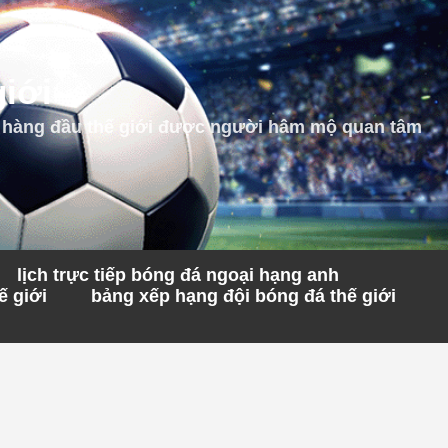
giới
 đá hàng đầu thế giới được người hâm mộ quan tâm
lịch trực tiếp bóng đá ngoại hạng anh
ế giới
bảng xếp hạng đội bóng đá thế giới