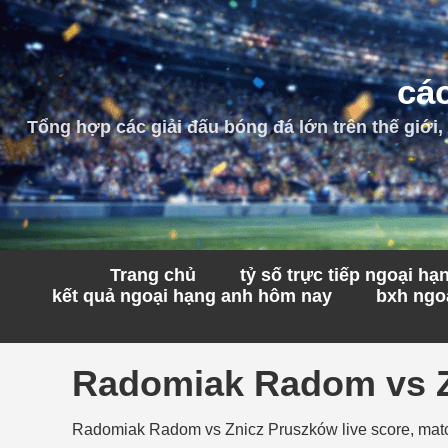
các
Tổng hợp các giải đấu bóng đá lớn trên thế giới
Trang chủ
tỷ số trực tiếp ngoại h
kết quả ngoại hạng anh hôm nay
bxh ngoạ
Radomiak Radom vs 
Radomiak Radom vs Znicz Pruszków live score, match 