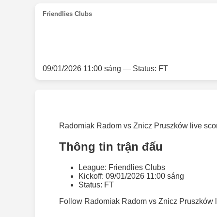
Friendlies Clubs
09/01/2026 11:00 sáng — Status: FT
Radomiak Radom vs Znicz Pruszków live score, r
Thông tin trận đấu
League: Friendlies Clubs
Kickoff: 09/01/2026 11:00 sáng
Status: FT
Follow Radomiak Radom vs Znicz Pruszków live 