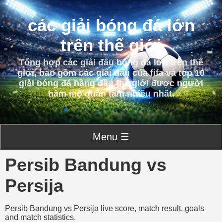
các giải bóng đá lớn
trên thế giới
Tổng hợp các giải đấu bóng đá lớn trên thế
giới, bao gồm các giải đấu của fifa và top 10
giải bóng đá hàng đầu thế giới được người
hâm mộ quan tâm nhiều nhất.
Menu ☰
Persib Bandung vs
Persija
Persib Bandung vs Persija live score, match result, goals
and match statistics.