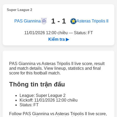
Super League 2
1 - 1
PAS Giannina
Asteras Tripolis II
11/01/2026 12:00 chiều — Status: FT
Kiểm tra ▶
PAS Giannina vs Asteras Tripolis II live score, result
and match details. View lineup, statistics and final
score for this football match.
Thông tin trận đấu
League: Super League 2
Kickoff: 11/01/2026 12:00 chiều
Status: FT
Follow PAS Giannina vs Asteras Tripolis II live score,