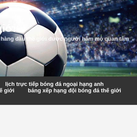
giới
 đá hàng đầu thế giới được người hâm mộ quan tâm
lịch trực tiếp bóng đá ngoại hạng anh
ế giới
bảng xếp hạng đội bóng đá thế giới