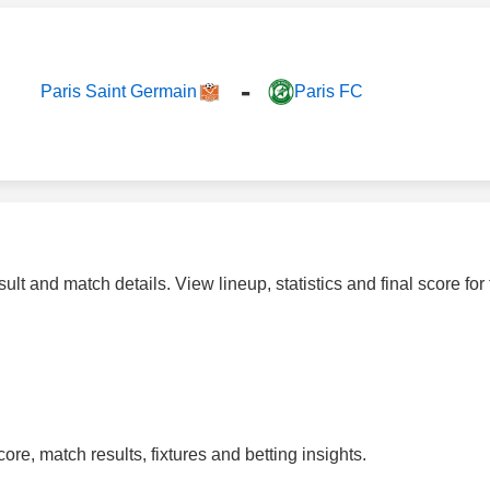
-
Paris Saint Germain
Paris FC
lt and match details. View lineup, statistics and final score for 
re, match results, fixtures and betting insights.