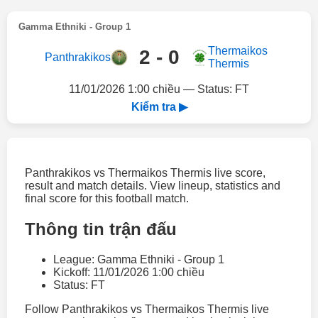
Gamma Ethniki - Group 1
Thermaikos
2 - 0
Panthrakikos
Thermis
11/01/2026 1:00 chiều — Status: FT
Kiểm tra ▶
Panthrakikos vs Thermaikos Thermis live score,
result and match details. View lineup, statistics and
final score for this football match.
Thông tin trận đấu
League: Gamma Ethniki - Group 1
Kickoff: 11/01/2026 1:00 chiều
Status: FT
Follow Panthrakikos vs Thermaikos Thermis live