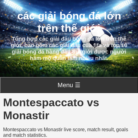
các giải bóng đá lớn
trên thế giới
Tổng hợp các giải đấu bóng đá lớn trên thế
giới, bao gồm các giải đấu của fifa và top 10
giải bóng đá hàng đầu thế giới được người
hâm mộ quan tâm nhiều nhất.
Menu ☰
Montespaccato vs
Monastir
Montespaccato vs Monastir live score, match result, goals
and match statistics.