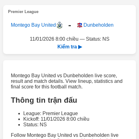
Premier League
-
Montego Bay United
Dunbeholden
11/01/2026 8:00 chiều — Status: NS
Kiểm tra ▶
Montego Bay United vs Dunbeholden live score,
result and match details. View lineup, statistics and
final score for this football match.
Thông tin trận đấu
League: Premier League
Kickoff: 11/01/2026 8:00 chiều
Status: NS
Follow Montego Bay United vs Dunbeholden live