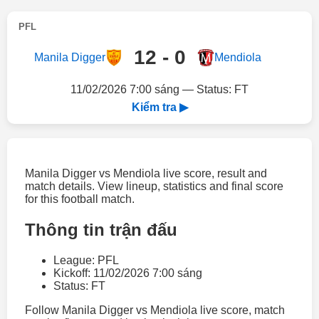
PFL
12 - 0
Manila Digger
Mendiola
11/02/2026 7:00 sáng — Status: FT
Kiểm tra ▶
Manila Digger vs Mendiola live score, result and
match details. View lineup, statistics and final score
for this football match.
Thông tin trận đấu
League: PFL
Kickoff: 11/02/2026 7:00 sáng
Status: FT
Follow Manila Digger vs Mendiola live score, match