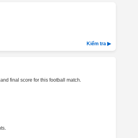
Kiểm tra ▶
d final score for this football match.
ts.