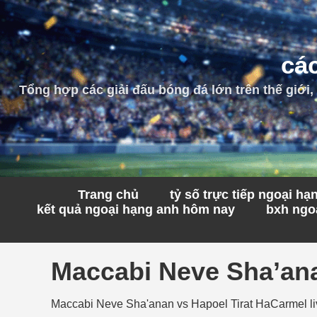
các
Tổng hợp các giải đấu bóng đá lớn trên thế giới
Trang chủ
tỷ số trực tiếp ngoại h
kết quả ngoại hạng anh hôm nay
bxh ngoạ
Maccabi Neve Sha’ana
Maccabi Neve Sha'anan vs Hapoel Tirat HaCarmel live 