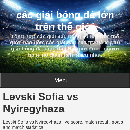
các giải bóng đá lớn
trên thế giới
Tổng hợp các giải đấu bóng đá lớn trên thế
giới, bao gồm các giải đấu của fifa và top 10
giải bóng đá hàng đầu thế giới được người
hâm mộ quan tâm nhiều nhất.
Menu ☰
Levski Sofia vs
Nyiregyhaza
Levski Sofia vs Nyiregyhaza live score, match result, goals
and match statistics.