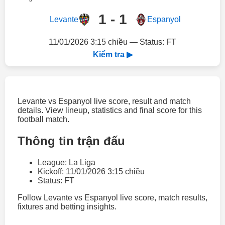
1 - 1
Levante
Espanyol
11/01/2026 3:15 chiều — Status: FT
Kiểm tra ▶
Levante vs Espanyol live score, result and match
details. View lineup, statistics and final score for this
football match.
Thông tin trận đấu
League: La Liga
Kickoff: 11/01/2026 3:15 chiều
Status: FT
Follow Levante vs Espanyol live score, match results,
fixtures and betting insights.