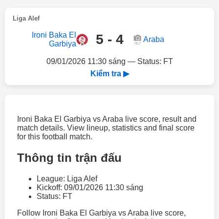
Liga Alef
Ironi Baka El
5 - 4
Araba
Garbiya
09/01/2026 11:30 sáng — Status: FT
Kiểm tra ▶
Ironi Baka El Garbiya vs Araba live score, result and
match details. View lineup, statistics and final score
for this football match.
Thông tin trận đấu
League: Liga Alef
Kickoff: 09/01/2026 11:30 sáng
Status: FT
Follow Ironi Baka El Garbiya vs Araba live score,