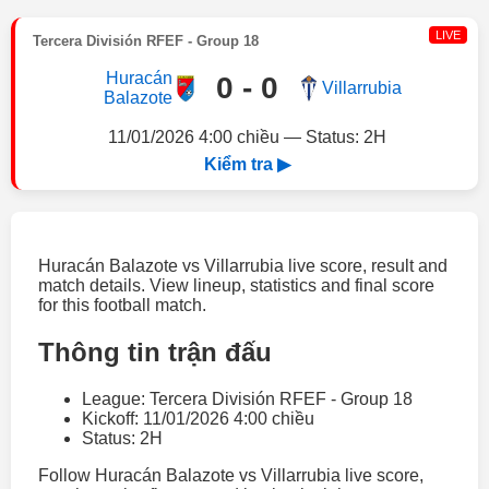
LIVE
Tercera División RFEF - Group 18
Huracán
0 - 0
Villarrubia
Balazote
11/01/2026 4:00 chiều — Status: 2H
Kiểm tra ▶
Huracán Balazote vs Villarrubia live score, result and
match details. View lineup, statistics and final score
for this football match.
Thông tin trận đấu
League: Tercera División RFEF - Group 18
Kickoff: 11/01/2026 4:00 chiều
Status: 2H
Follow Huracán Balazote vs Villarrubia live score,