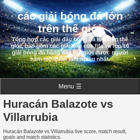
các giải bóng đá lớn
trên thế giới
Tổng hợp các giải đấu bóng đá lớn trên thế
giới, bao gồm các giải đấu của fifa và top 10
giải bóng đá hàng đầu thế giới được người
hâm mộ quan tâm nhiều nhất.
Menu ☰
Huracán Balazote vs
Villarrubia
Huracán Balazote vs Villarrubia live score, match result,
goals and match statistics.