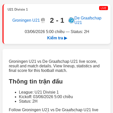
LIVE
U21 Divisie 1
De Graafschap
2 - 1
Groningen U21
U21
03/06/2026 5:00 chiều — Status: 2H
Kiểm tra ▶
Groningen U21 vs De Graafschap U21 live score,
result and match details. View lineup, statistics and
final score for this football match.
Thông tin trận đấu
League: U21 Divisie 1
Kickoff: 03/06/2026 5:00 chiều
Status: 2H
Follow Groningen U21 vs De Graafschap U21 live