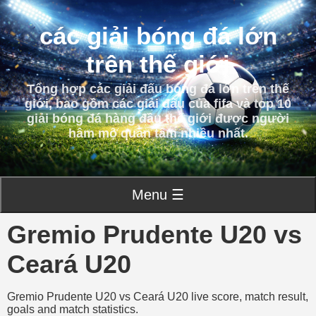
các giải bóng đá lớn
trên thế giới
Tổng hợp các giải đấu bóng đá lớn trên thế
giới, bao gồm các giải đấu của fifa và top 10
giải bóng đá hàng đầu thế giới được người
hâm mộ quan tâm nhiều nhất.
Menu ☰
Gremio Prudente U20 vs
Ceará U20
Gremio Prudente U20 vs Ceará U20 live score, match result,
goals and match statistics.