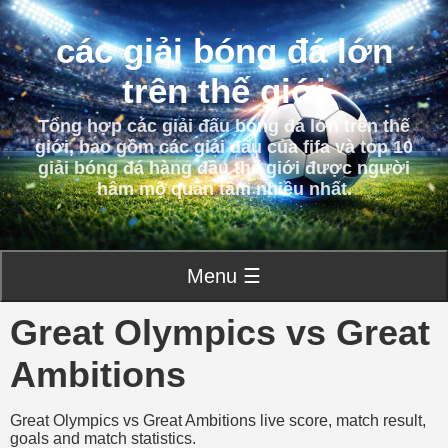
các giải bóng đá lớn
trên thế giới
Tổng hợp các giải đấu bóng đá lớn trên thế
giới, bao gồm các giải đấu của fifa và top 10
giải bóng đá hàng đầu thế giới được người
hâm mộ quan tâm nhiều nhất.
Menu ☰
Great Olympics vs Great
Ambitions
Great Olympics vs Great Ambitions live score, match result,
goals and match statistics.