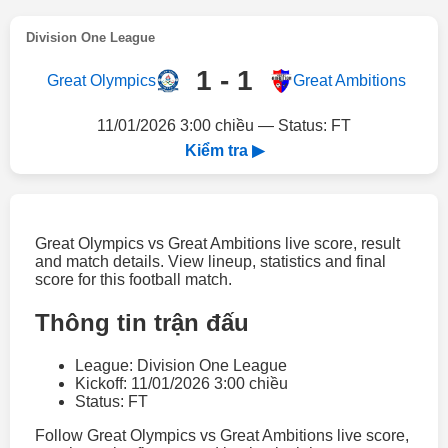
Division One League
1 - 1
Great Olympics
Great Ambitions
11/01/2026 3:00 chiều — Status: FT
Kiểm tra ▶
Great Olympics vs Great Ambitions live score, result
and match details. View lineup, statistics and final
score for this football match.
Thông tin trận đấu
League: Division One League
Kickoff: 11/01/2026 3:00 chiều
Status: FT
Follow Great Olympics vs Great Ambitions live score,