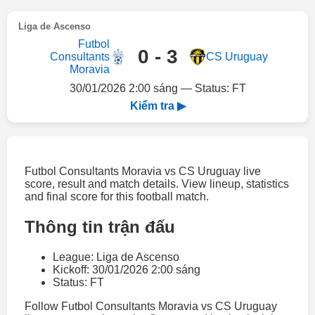
Liga de Ascenso
Futbol
0 - 3
Consultants
CS Uruguay
Moravia
30/01/2026 2:00 sáng — Status: FT
Kiểm tra ▶
Futbol Consultants Moravia vs CS Uruguay live
score, result and match details. View lineup, statistics
and final score for this football match.
Thông tin trận đấu
League: Liga de Ascenso
Kickoff: 30/01/2026 2:00 sáng
Status: FT
Follow Futbol Consultants Moravia vs CS Uruguay