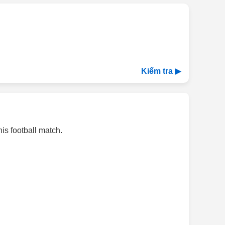
Kiểm tra ▶
his football match.