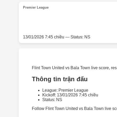
Premier League
13/01/2026 7:45 chiều — Status: NS
Flint Town United vs Bala Town live score, resul
Thông tin trận đấu
League: Premier League
Kickoff: 13/01/2026 7:45 chiều
Status: NS
Follow Flint Town United vs Bala Town live scor