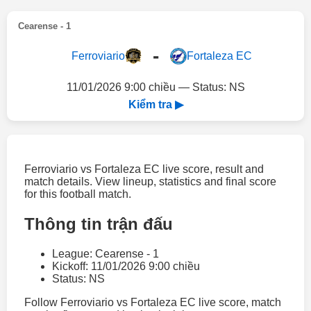
Cearense - 1
-
Ferroviario
Fortaleza EC
11/01/2026 9:00 chiều — Status: NS
Kiểm tra ▶
Ferroviario vs Fortaleza EC live score, result and
match details. View lineup, statistics and final score
for this football match.
Thông tin trận đấu
League: Cearense - 1
Kickoff: 11/01/2026 9:00 chiều
Status: NS
Follow Ferroviario vs Fortaleza EC live score, match