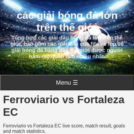
các giải bóng đá lớn
trên thế giới
Tổng hợp các giải đấu bóng đá lớn trên thế
giới, bao gồm các giải đấu của fifa và top 10
giải bóng đá hàng đầu thế giới được người
hâm mộ quan tâm nhiều nhất.
Menu ☰
Ferroviario vs Fortaleza
EC
Ferroviario vs Fortaleza EC live score, match result, goals
and match statistics.