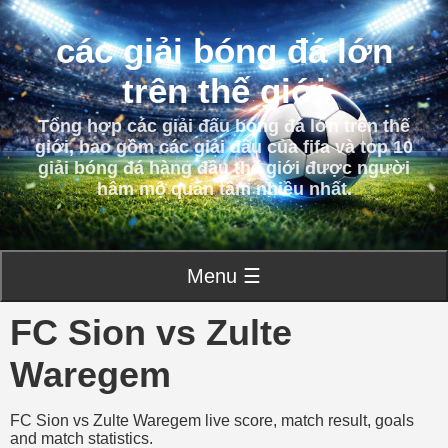
các giải bóng đá lớn
trên thế giới
Tổng hợp các giải đấu bóng đá lớn trên thế
giới, bao gồm các giải đấu của fifa và top 10
giải bóng đá hàng đầu thế giới được người
hâm mộ quan tâm nhiều nhất.
Menu ☰
FC Sion vs Zulte
Waregem
FC Sion vs Zulte Waregem live score, match result, goals
and match statistics.