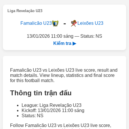
Liga Revelação U23
-
Famalicão U23
Leixões U23
13/01/2026 11:00 sáng — Status: NS
Kiểm tra ▶
Famalicão U23 vs Leixões U23 live score, result and
match details. View lineup, statistics and final score
for this football match.
Thông tin trận đấu
League: Liga Revelação U23
Kickoff: 13/01/2026 11:00 sáng
Status: NS
Follow Famalicão U23 vs Leixões U23 live score,