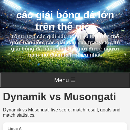
các giải bóng đá lớn
trên thế giới
Tổng hợp các giải đấu bóng đá lớn trên thế
giới, bao gồm các giải đấu của fifa và top 10
giải bóng đá hàng đầu thế giới được người
hâm mộ quan tâm nhiều nhất.
Menu ☰
Dynamik vs Musongati
Dynamik vs Musongati live score, match result, goals and
match statistics.
Ligue A