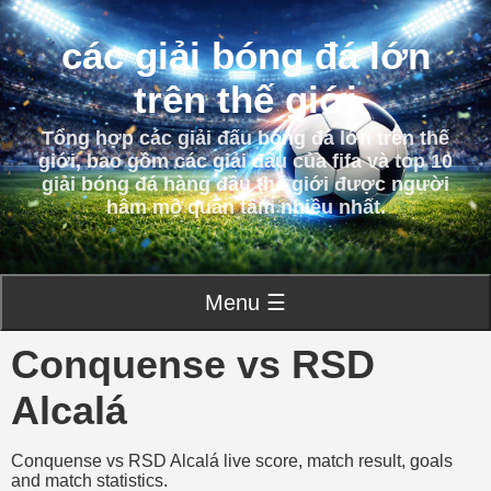
các giải bóng đá lớn
trên thế giới
Tổng hợp các giải đấu bóng đá lớn trên thế
giới, bao gồm các giải đấu của fifa và top 10
giải bóng đá hàng đầu thế giới được người
hâm mộ quan tâm nhiều nhất.
Menu ☰
Conquense vs RSD
Alcalá
Conquense vs RSD Alcalá live score, match result, goals
and match statistics.