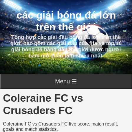
các giải bóng đá lớn
trên thế giới
Tổng hợp các giải đấu bóng đá lớn trên thế
giới, bao gồm các giải đấu của fifa và top 10
giải bóng đá hàng đầu thế giới được người
hâm mộ quan tâm nhiều nhất.
Menu ☰
Coleraine FC vs
Crusaders FC
Coleraine FC vs Crusaders FC live score, match result,
goals and match statistics.