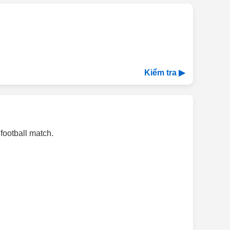
Kiểm tra ▶
 football match.