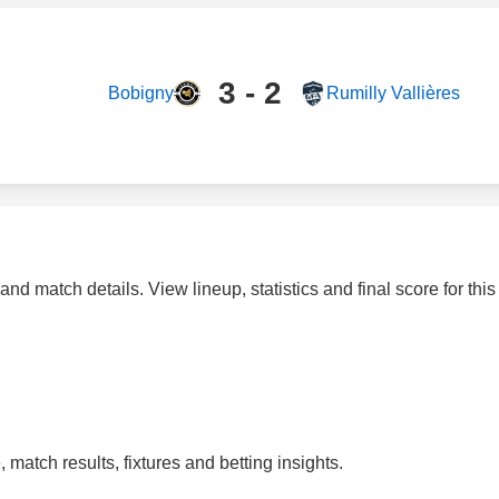
3 - 2
Bobigny
Rumilly Vallières
and match details. View lineup, statistics and final score for this
 match results, fixtures and betting insights.