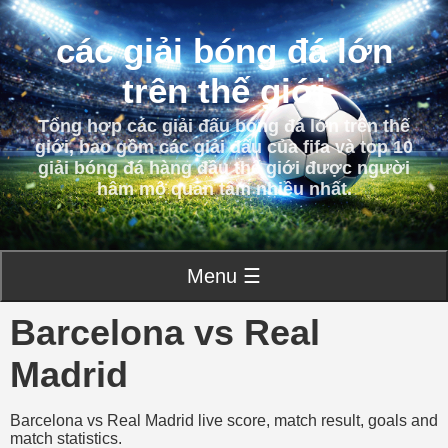
các giải bóng đá lớn
trên thế giới
Tổng hợp các giải đấu bóng đá lớn trên thế
giới, bao gồm các giải đấu của fifa và top 10
giải bóng đá hàng đầu thế giới được người
hâm mộ quan tâm nhiều nhất.
Menu ☰
Barcelona vs Real
Madrid
Barcelona vs Real Madrid live score, match result, goals and
match statistics.