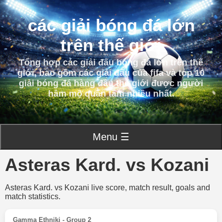
các giải bóng đá lớn
trên thế giới
Tổng hợp các giải đấu bóng đá lớn trên thế
giới, bao gồm các giải đấu của fifa và top 10
giải bóng đá hàng đầu thế giới được người
hâm mộ quan tâm nhiều nhất.
Menu ☰
Asteras Kard. vs Kozani
Asteras Kard. vs Kozani live score, match result, goals and
match statistics.
Gamma Ethniki - Group 2