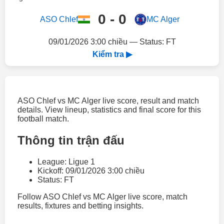
0 - 0
ASO Chlef
MC Alger
09/01/2026 3:00 chiều — Status: FT
Kiểm tra ▶
ASO Chlef vs MC Alger live score, result and match
details. View lineup, statistics and final score for this
football match.
Thông tin trận đấu
League: Ligue 1
Kickoff: 09/01/2026 3:00 chiều
Status: FT
Follow ASO Chlef vs MC Alger live score, match
results, fixtures and betting insights.