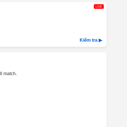
LIVE
Kiểm tra ▶
ll match.