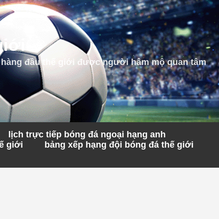
giới
 đá hàng đầu thế giới được người hâm mộ quan tâm
lịch trực tiếp bóng đá ngoại hạng anh
ế giới
bảng xếp hạng đội bóng đá thế giới